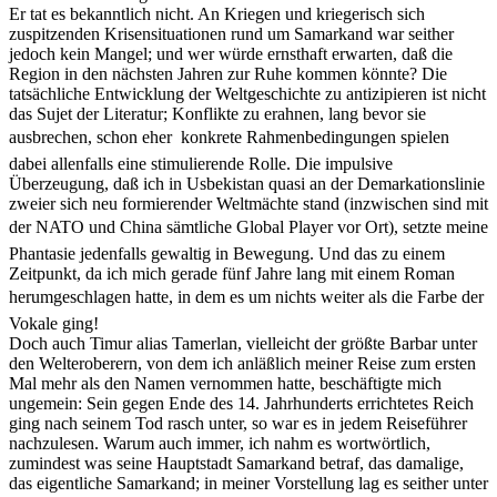
Er tat es bekanntlich nicht. An Kriegen und kriegerisch sich
zuspitzenden Krisensituationen rund um Samarkand war seither
jedoch kein Mangel; und wer würde ernsthaft erwarten, daß die
Region in den nächsten Jahren zur Ruhe kommen könnte? Die
tatsächliche Entwicklung der Weltgeschichte zu antizipieren ist nicht
das Sujet der Literatur; Konflikte zu erahnen, lang bevor sie
ausbrechen, schon eher  konkrete Rahmenbedingungen spielen
dabei allenfalls eine stimulierende Rolle. Die impulsive
Überzeugung, daß ich in Usbekistan quasi an der Demarkationslinie
zweier sich neu formierender Weltmächte stand (inzwischen sind mit
der NATO und China sämtliche Global Player vor Ort), setzte meine
Phantasie jedenfalls gewaltig in Bewegung. Und das zu einem
Zeitpunkt, da ich mich gerade fünf Jahre lang mit einem Roman
herumgeschlagen hatte, in dem es um nichts weiter als die Farbe der
Vokale ging!
Doch auch Timur alias Tamerlan, vielleicht der größte Barbar unter
den Welteroberern, von dem ich anläßlich meiner Reise zum ersten
Mal mehr als den Namen vernommen hatte, beschäftigte mich
ungemein: Sein gegen Ende des 14. Jahrhunderts errichtetes Reich
ging nach seinem Tod rasch unter, so war es in jedem Reiseführer
nachzulesen. Warum auch immer, ich nahm es wortwörtlich,
zumindest was seine Hauptstadt Samarkand betraf, das damalige,
das eigentliche Samarkand; in meiner Vorstellung lag es seither unter