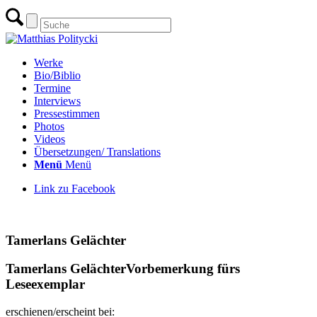
Werke
Bio/Biblio
Termine
Interviews
Pressestimmen
Photos
Videos
Übersetzungen/ Translations
Menü
Menü
Link zu Facebook
zur Übersicht Essays & Artikel
Tamerlans Gelächter
Tamerlans Gelächter
Vorbemerkung fürs
Leseexemplar
erschienen/erscheint bei: