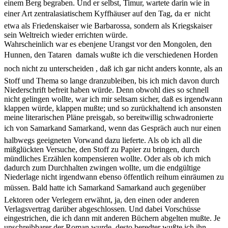
einem Berg begraben. Und er selbst, Timur, wartete darin wie in
einer Art zentralasiatischem Kyffhäuser auf den Tag, da er  nicht
etwa als Friedenskaiser wie Barbarossa, sondern als Kriegskaiser
sein Weltreich wieder errichten würde.
Wahrscheinlich war es ebenjene Urangst vor den Mongolen, den
Hunnen, den Tataren  damals wußte ich die verschiedenen Horden
noch nicht zu unterscheiden , daß ich gar nicht anders konnte, als an
Stoff und Thema so lange dranzubleiben, bis ich mich davon durch
Niederschrift befreit haben würde. Denn obwohl dies so schnell
nicht gelingen wollte, war ich mir seltsam sicher, daß es irgendwann
klappen würde, klappen mußte; und so zurückhaltend ich ansonsten
meine literarischen Pläne preisgab, so bereitwillig schwadronierte
ich von Samarkand Samarkand, wenn das Gespräch auch nur einen
halbwegs geeigneten Vorwand dazu lieferte. Als ob ich all die
mißglückten Versuche, den Stoff zu Papier zu bringen, durch
mündliches Erzählen kompensieren wollte. Oder als ob ich mich
dadurch zum Durchhalten zwingen wollte, um die endgültige
Niederlage nicht irgendwann ebenso öffentlich reihum einräumen zu
müssen. Bald hatte ich Samarkand Samarkand auch gegenüber
Lektoren oder Verlegern erwähnt, ja, den einen oder anderen
Verlagsvertrag darüber abgeschlossen. Und dabei Vorschüsse
eingestrichen, die ich dann mit anderen Büchern abgelten mußte. Je
unschreibbarer der Roman wurde, desto beredter wußte ich ihn