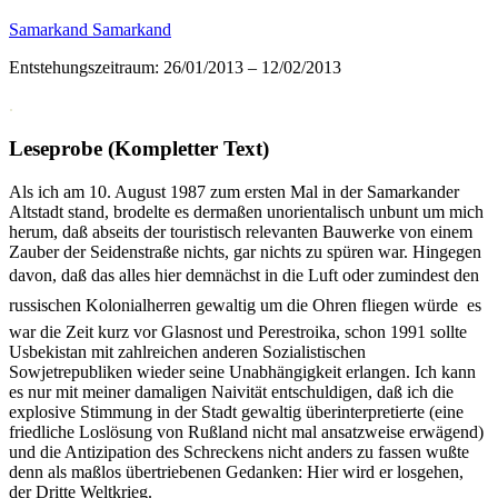
Samarkand Samarkand
Entstehungszeitraum: 26/01/2013 – 12/02/2013
.
Leseprobe (Kompletter Text)
Als ich am 10. August 1987 zum ersten Mal in der Samarkander
Altstadt stand, brodelte es dermaßen unorientalisch unbunt um mich
herum, daß abseits der touristisch relevanten Bauwerke von einem
Zauber der Seidenstraße nichts, gar nichts zu spüren war. Hingegen
davon, daß das alles hier demnächst in die Luft oder zumindest den
russischen Kolonialherren gewaltig um die Ohren fliegen würde  es
war die Zeit kurz vor Glasnost und Perestroika, schon 1991 sollte
Usbekistan mit zahlreichen anderen Sozialistischen
Sowjetrepubliken wieder seine Unabhängigkeit erlangen. Ich kann
es nur mit meiner damaligen Naivität entschuldigen, daß ich die
explosive Stimmung in der Stadt gewaltig überinterpretierte (eine
friedliche Loslösung von Rußland nicht mal ansatzweise erwägend)
und die Antizipation des Schreckens nicht anders zu fassen wußte
denn als maßlos übertriebenen Gedanken: Hier wird er losgehen,
der Dritte Weltkrieg.