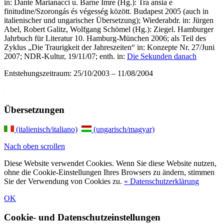
in: Dante Marianacci u. Barne Imre (Hg.): Tra ansia e
finitudine/Szorongás és végesség között. Budapest 2005 (auch in
italienischer und ungarischer Übersetzung); Wiederabdr. in: Jürgen
Abel, Robert Galitz, Wolfgang Schömel (Hg.): Ziegel. Hamburger
Jahrbuch für Literatur 10. Hamburg-München 2006; als Teil des
Zyklus „Die Traurigkeit der Jahreszeiten“ in: Konzepte Nr. 27/Juni
2007; NDR-Kultur, 19/11/07; enth. in:
Die Sekunden danach
Entstehungszeitraum: 25/10/2003 – 11/08/2004
.
Übersetzungen
(italienisch/italiano)
(ungarisch/magyar)
Nach oben scrollen
Diese Website verwendet Cookies. Wenn Sie diese Website nutzen,
ohne die Cookie-Einstellungen Ihres Browsers zu ändern, stimmen
Sie der Verwendung von Cookies zu.
» Datenschutzerklärung
OK
Cookie- und Datenschutzeinstellungen