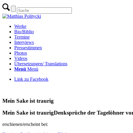
Werke
Bio/Biblio
Termine
Interviews
Pressestimmen
Photos
Videos
Übersetzungen/ Translations
Menü
Menü
Link zu Facebook
zur Übersicht Gedichte
Mein Sake ist traurig
Mein Sake ist traurig
Denksprüche der Tagelöhner v
erschienen/erscheint bei: