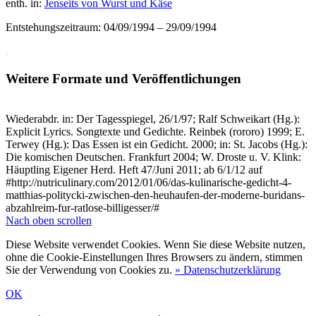
enth. in:
Jenseits von Wurst und Käse
Entstehungszeitraum: 04/09/1994 – 29/09/1994
.
Weitere Formate und Veröffentlichungen
Wiederabdr. in: Der Tagesspiegel, 26/1/97; Ralf Schweikart (Hg.):
Explicit Lyrics. Songtexte und Gedichte. Reinbek (rororo) 1999; E.
Terwey (Hg.): Das Essen ist ein Gedicht. 2000; in: St. Jacobs (Hg.):
Die komischen Deutschen. Frankfurt 2004; W. Droste u. V. Klink:
Häuptling Eigener Herd. Heft 47/Juni 2011; ab 6/1/12 auf
#http://nutriculinary.com/2012/01/06/das-kulinarische-gedicht-4-
matthias-politycki-zwischen-den-heuhaufen-der-moderne-buridans-
abzahlreim-fur-ratlose-billigesser/#
Nach oben scrollen
Diese Website verwendet Cookies. Wenn Sie diese Website nutzen,
ohne die Cookie-Einstellungen Ihres Browsers zu ändern, stimmen
Sie der Verwendung von Cookies zu.
» Datenschutzerklärung
OK