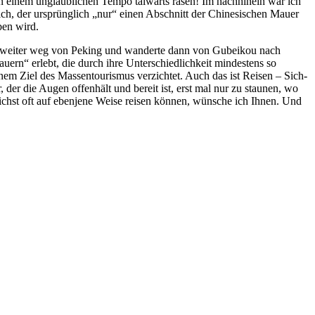
in einem unglaublichen Tempo talwärts rasen! Im nachhinein war ich
ich, der ursprünglich „nur“ einen Abschnitt der Chinesischen Mauer
ben wird.
 weiter weg von Peking und wanderte dann von Gubeikou nach
auern“ erlebt, die durch ihre Unterschiedlichkeit mindestens so
nem Ziel des Massentourismus verzichtet. Auch das ist Reisen – Sich-
 der die Augen offenhält und bereit ist, erst mal nur zu staunen, wo
ichst oft auf ebenjene Weise reisen können, wünsche ich Ihnen. Und