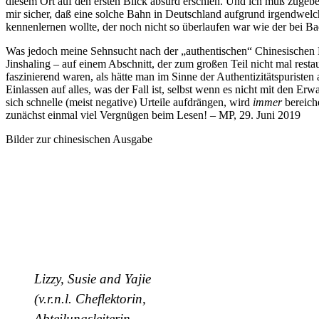
diesem Ort auf den ersten Blick absurd erschien. Und ich muß zugeb
mir sicher, daß eine solche Bahn in Deutschland aufgrund irgendwelch
kennenlernen wollte, der noch nicht so überlaufen war wie der bei Ba
Was jedoch meine Sehnsucht nach der „authentischen“ Chinesischen M
Jinshaling – auf einem Abschnitt, der zum großen Teil nicht mal restau
faszinierend waren, als hätte man im Sinne der Authentizitätspurist
Einlassen auf alles, was der Fall ist, selbst wenn es nicht mit den Er
sich schnelle (meist negative) Urteile aufdrängen, wird
immer
bereich
zunächst einmal viel Vergnügen beim Lesen! – MP, 29. Juni 2019
Bilder zur chinesischen Ausgabe
Lizzy, Susie and Yajie
(v.r.n.l. Cheflektorin,
Abteilungsleiterin