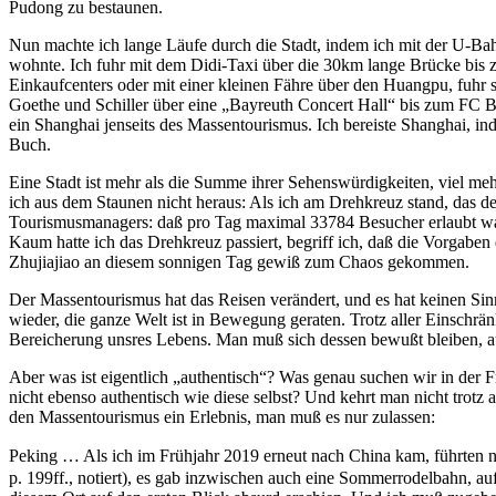
Pudong zu bestaunen.
Nun machte ich lange Läufe durch die Stadt, indem ich mit der U-Bahn
wohnte. Ich fuhr mit dem Didi-Taxi über die 30km lange Brücke bis 
Einkaufcenters oder mit einer kleinen Fähre über den Huangpu, fuh
Goethe und Schiller über eine „Bayreuth Concert Hall“ bis zum FC Ba
ein Shanghai jenseits des Massentourismus. Ich bereiste Shanghai, i
Buch.
Eine Stadt ist mehr als die Summe ihrer Sehenswürdigkeiten, viel me
ich aus dem Staunen nicht heraus: Als ich am Drehkreuz stand, das de
Tourismusmanagers: daß pro Tag maximal 33784 Besucher erlaubt w
Kaum hatte ich das Drehkreuz passiert, begriff ich, daß die Vorgaben
Zhujiajiao an diesem sonnigen Tag gewiß zum Chaos gekommen.
Der Massentourismus hat das Reisen verändert, und es hat keinen Sinn
wieder, die ganze Welt ist in Bewegung geraten. Trotz aller Einschrä
Bereicherung unsres Lebens. Man muß sich dessen bewußt bleiben, au
Aber was ist eigentlich „authentisch“? Was genau suchen wir in der 
nicht ebenso authentisch wie diese selbst? Und kehrt man nicht tro
den Massentourismus ein Erlebnis, man muß es nur zulassen:
Peking … Als ich im Frühjahr 2019 erneut nach China kam, fü
p. 199ff., notiert), es gab inzwischen auch eine Sommerrodelbahn, a