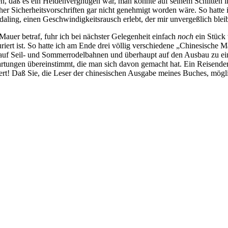
en, daß es ein Heidenvergnügen war, man konnte auf seinem Schlitten 
er Sicherheitsvorschriften gar nicht genehmigt worden wäre. So hatte 
daling, einen Geschwindigkeitsrausch erlebt, der mir unvergeßlich blei
auer betraf, fuhr ich bei nächster Gelegenheit einfach
noch
ein Stück
riert ist. So hatte ich am Ende drei völlig verschiedene „Chinesische M
en auf Seil- und Sommerrodelbahnen und überhaupt auf den Ausbau zu ei
wartungen übereinstimmt, die man sich davon gemacht hat. Ein Reisender,
ert! Daß Sie, die Leser der chinesischen Ausgabe meines Buches, mögl