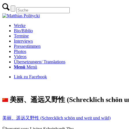
Werke
Bio/Biblio
Termine
Interviews
Pressestimmen
Photos
Videos
Übersetzungen/ Translations
Menü
Menü
Link zu Facebook
zur Übersicht
美丽、遥远又野性 (Schrecklich schön und 
美丽、遥远又野性 (Schrecklich schön und weit und wild)
Übersetzt von: Liying Scheinhardt-Zhu