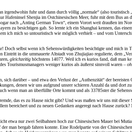
 irgendwohin fuhr und dann durch völlig „normale“ (also touristisch „
zur Hafeninsel Shenjia im Ostchinesischen Meer, fuhr mit dem Bus an 
r sogar nach „Anting German Town“, einem Vorort weit draußen im Nor
yern zu besichtigen gab. So lernte ich ein Shanghai kennen, das einem
ndem ich mich so untouristisch wie möglich verhielt – und vom Untersc
hr! Doch selbst wenn ich Sehenswürdigkeiten besichtigte und mich in To
n Eintritt in die ummauerte Altstadt von Zhujiajiao regulierte, dem „V
aren,
gleichzeitig
höchstens 14077. Weil ich es kurios fand, daß man kein
 des Tourismusmanagers weniger kurios als äußerst sinnvoll waren –
oh
, sich darüber – und etwa den Verlust der „Authenzität“ der bereisten 
nkungen, denen wir uns aufgrund unsrer schieren Anzahl da und dort zu 
ch wenn man an überfüllte Orte kommt und als 33785ster die Sehenswürd
Fremde, das es zu Hause nicht gibt? Und was maßen wir uns mit dieser
tz allem bereichert und zu neuen Gedanken angeregt nach Hause zurück
hrten nicht etwa nur zwei Seilbahnen hoch zur Chinesischen Ma
uf der man bergab fahren konnte. Eine Rodelpartie von der Chinesische