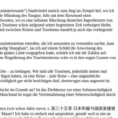
uninteressante“) Stadtviertel zurück zum Jing’an-Tempel lief, wo ich
die Mündung des Yangtse, fuhr mit dem Riesenrad eines
dwesten, wo es eine seltsame Mischung deutscher Ingredienzen von
 Touristen schon aufgrund seiner begrenzten Zeit verborgen bleibt,
hied zwischen Reisen und Tourismus handelt ja auch das vorliegende
uristenströme einreihte, die ich ansonsten zu vermeiden suchte, kam
enedig Shanghais“, las ich auf einem Schild die Anweisung des
 glattes Limit vorgegeben hatte, schrieb ich mir die Zahlen auf.
ne
Regulierung des Touristenstroms wäre es in den engen Gassen von
Orte – zu beklagen. Wir sind
alle
Touristen, jedenfalls immer mal
fügen haben, ist eine Reise – jede Reise – eine unglaubliche
igkeit gar nicht besichtigen darf, deretwegen man angereist ist.
 Suche im Grunde an? Ist das Drehkreuz vor einer Sehenswürdigkeit
? Manchmal ist sogar die Vereinnahmung einer Sehenswürdigkeit durch
uer bei Mutianyu (wie schon Jahre zuvor, s. 第三十五章 日本和服与德国束腰裙
n Mauer? Ich habe es einfach mal ausprobiert, gerade
weil
es mir an