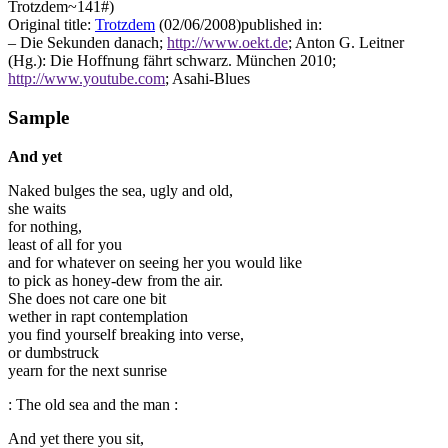
Trotzdem~141#)
Original title:
Trotzdem
(02/06/2008)published in:
– Die Sekunden danach;
http://www.oekt.de
; Anton G. Leitner
(Hg.): Die Hoffnung fährt schwarz. München 2010;
http://www.youtube.com
; Asahi-Blues
Sample
And yet
Naked bulges the sea, ugly and old,
she waits
for nothing,
least of all for you
and for whatever on seeing her you would like
to pick as honey-dew from the air.
She does not care one bit
wether in rapt contemplation
you find yourself breaking into verse,
or dumbstruck
yearn for the next sunrise
: The old sea and the man :
And yet there you sit,